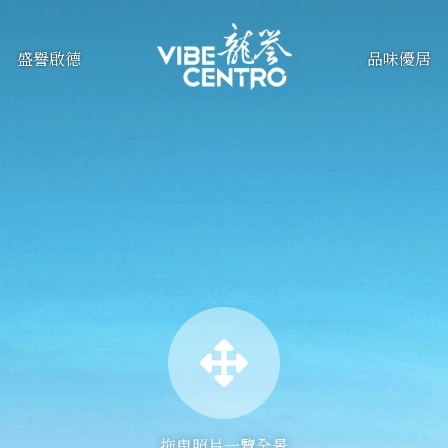
盛譽啟德
品味優居
拖曳照片一覽全景