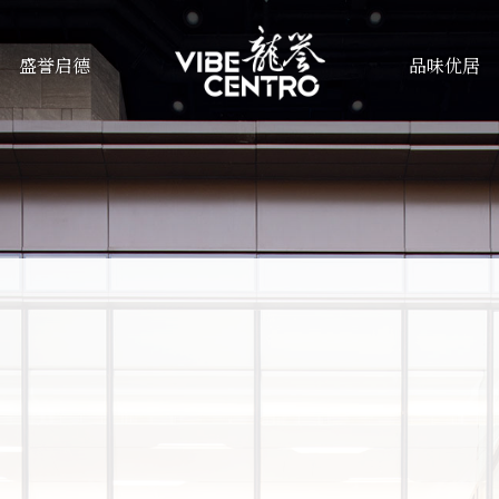
盛誉启德
品味优居